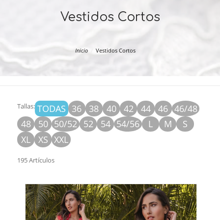
Vestidos Cortos
Inicio
Vestidos Cortos
Tallas:
TODAS
36
38
40
42
44
46
46/48
48
50
50/52
52
54
54/56
L
M
S
XL
XS
XXL
195 Artículos