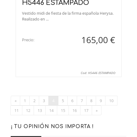
H5446 ESTAMPADO
Vestido midi de fiesta de la firma española Herysa.
Realizado en ...
165,00 €
Precio:
Cod: H5446 ESTAMPADO
«
1
2
3
4
5
6
7
8
9
10
11
12
13
14
15
16
17
»
¡ TU OPINIÓN NOS IMPORTA !