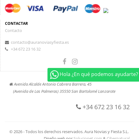
CONTACTAR
Contacto
contacto@auranoviasyfiesta.es
+34 672 23 16 32
Hola ¿En qué podemos ayudarte?
Avenida Alcalde Antonio Cabrera Barrera, 45
(Avenida de Las Palmeras) 35550 San Bartolomé Lanzarote
+34 672 23 16 32
© 2026 - Todos los derechos reservados. Aura Novias y Fiesta S.L.
Diseño web por
Solucionet.com
&
Cibernatural