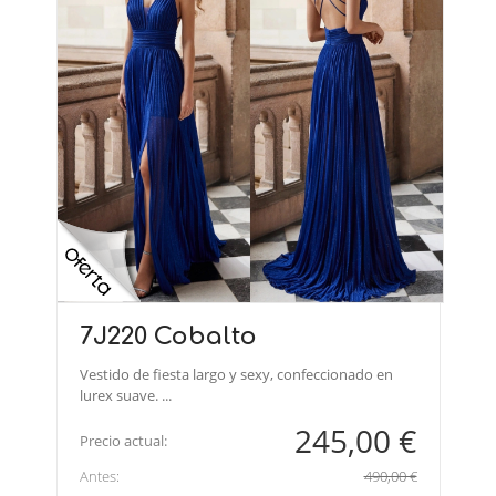
7J220 Cobalto
Vestido de fiesta largo y sexy, confeccionado en
lurex suave. ...
245,00 €
Precio actual:
Antes:
490,00 €