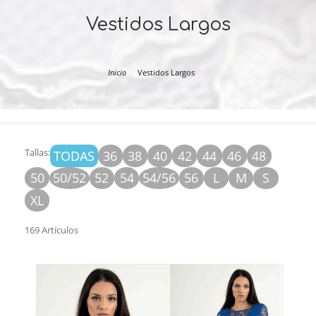
Vestidos Largos
Inicio
Vestidos Largos
Tallas:
TODAS
36
38
40
42
44
46
48
50
50/52
52
54
54/56
56
L
M
S
XL
169 Artículos