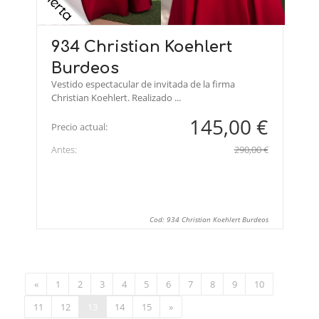
934 Christian Koehlert
Burdeos
Vestido espectacular de invitada de la firma
Christian Koehlert. Realizado ...
145,00 €
Precio actual:
Antes:
290,00 €
Cod: 934 Christian Koehlert Burdeos
«
1
2
3
4
5
6
7
8
9
10
11
12
13
14
15
»