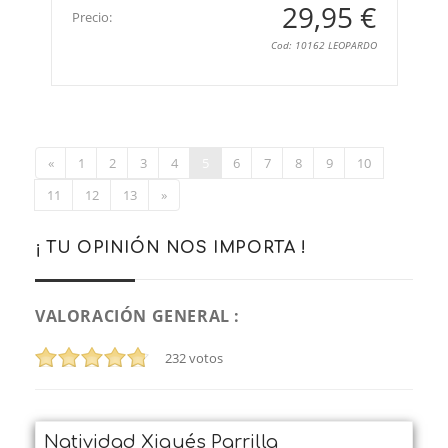
29,95 €
Precio:
Cod: 10162 LEOPARDO
«
1
2
3
4
5
6
7
8
9
10
11
12
13
»
¡ TU OPINIÓN NOS IMPORTA !
VALORACIÓN GENERAL :
232
votos
Natividad Xiqués Parrilla