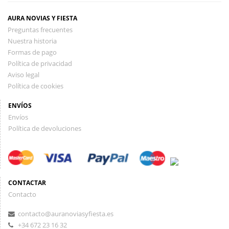
AURA NOVIAS Y FIESTA
Preguntas frecuentes
Nuestra historia
Formas de pago
Política de privacidad
Aviso legal
Política de cookies
ENVÍOS
Envíos
Política de devoluciones
CONTACTAR
Contacto
contacto@auranoviasyfiesta.es
+34 672 23 16 32