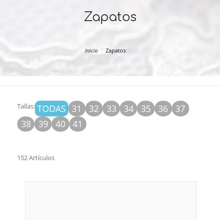
Zapatos
Inicio
Zapatos
Tallas:
TODAS
31
32
33
34
35
36
37
38
39
40
41
152 Artículos