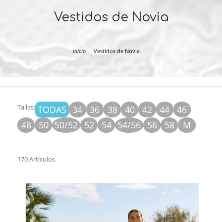
Vestidos de Novia
Inicio
Vestidos de Novia
Tallas:
TODAS
34
36
38
40
42
44
46
48
50
50/52
52
54
54/56
56
58
M
170 Artículos