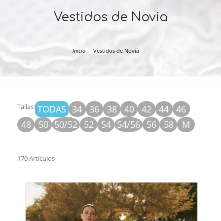
Vestidos de Novia
Inicio
Vestidos de Novia
Tallas:
TODAS
34
36
38
40
42
44
46
48
50
50/52
52
54
54/56
56
58
M
170 Artículos