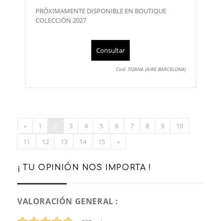
PRÓXIMAMENTE DISPONIBLE EN BOUTIQUE
COLECCIÓN 2027
Consultar
Cod: TIZANA (AIRE BARCELONA)
«
1
2
3
4
5
6
7
8
9
10
11
12
13
14
15
»
¡ TU OPINIÓN NOS IMPORTA !
VALORACIÓN GENERAL :