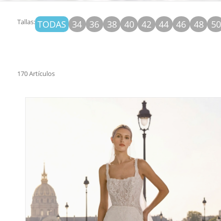
Tallas:
TODAS
34
36
38
40
42
44
46
48
50
170 Artículos