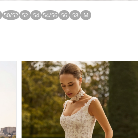
50/52
52
54
54/56
56
58
M