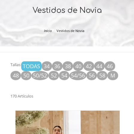
Vestidos de Novia
Inicio
Vestidos de Novia
Tallas:
TODAS
34
36
38
40
42
44
46
48
50
50/52
52
54
54/56
56
58
M
170 Artículos