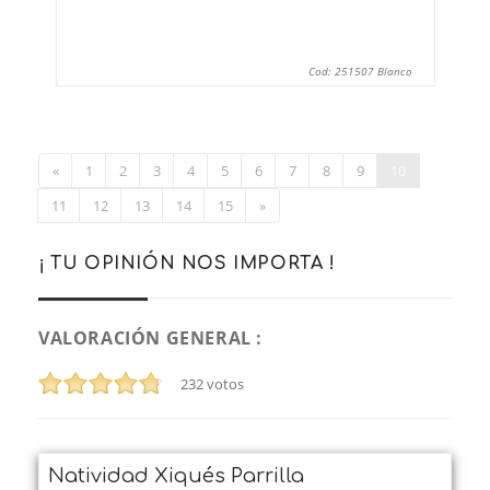
Cod: 251507 Blanco
«
1
2
3
4
5
6
7
8
9
10
11
12
13
14
15
»
¡ TU OPINIÓN NOS IMPORTA !
VALORACIÓN GENERAL :
232
votos
Natividad Xiqués Parrilla