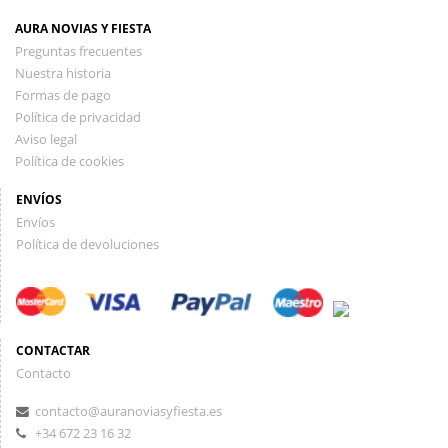
AURA NOVIAS Y FIESTA
Preguntas frecuentes
Nuestra historia
Formas de pago
Política de privacidad
Aviso legal
Política de cookies
ENVÍOS
Envíos
Política de devoluciones
CONTACTAR
Contacto
contacto@auranoviasyfiesta.es
+34 672 23 16 32