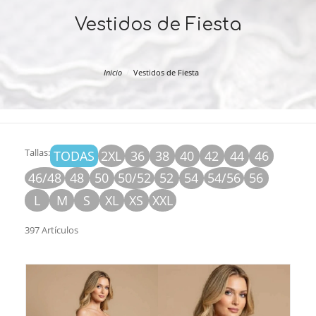
Vestidos de Fiesta
Inicio
Vestidos de Fiesta
Tallas:
TODAS
2XL
36
38
40
42
44
46
46/48
48
50
50/52
52
54
54/56
56
L
M
S
XL
XS
XXL
397 Artículos