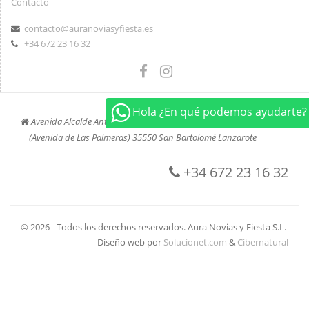
Contacto
contacto@auranoviasyfiesta.es
+34 672 23 16 32
Hola ¿En qué podemos ayudarte?
Avenida Alcalde Antonio Cabrera Barrera, 45
(Avenida de Las Palmeras) 35550 San Bartolomé Lanzarote
+34 672 23 16 32
© 2026 - Todos los derechos reservados. Aura Novias y Fiesta S.L.
Diseño web por
Solucionet.com
&
Cibernatural