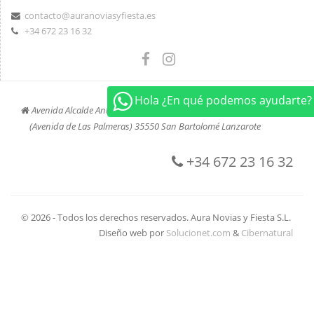
contacto@auranoviasyfiesta.es
+34 672 23 16 32
Hola ¿En qué podemos ayudarte?
Avenida Alcalde Antonio Cabrera Barrera, 45
(Avenida de Las Palmeras) 35550 San Bartolomé Lanzarote
+34 672 23 16 32
© 2026 - Todos los derechos reservados. Aura Novias y Fiesta S.L.
Diseño web por
Solucionet.com
&
Cibernatural