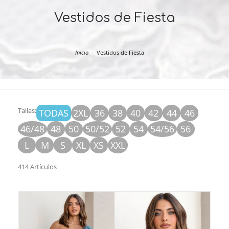
Vestidos de Fiesta
Inicio
Vestidos de Fiesta
Tallas:
TODAS
2XL
36
38
40
42
44
46
46/48
48
50
50/52
52
54
54/56
56
L
M
S
XL
XS
XXL
414 Artículos