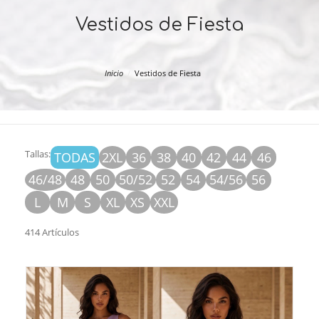
Vestidos de Fiesta
Inicio
Vestidos de Fiesta
Tallas:
TODAS
2XL
36
38
40
42
44
46
46/48
48
50
50/52
52
54
54/56
56
L
M
S
XL
XS
XXL
414 Artículos