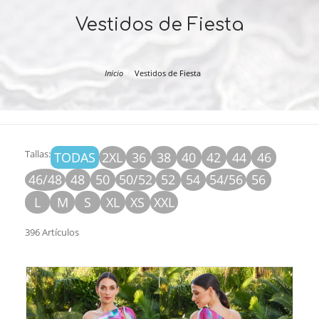
Vestidos de Fiesta
Inicio
Vestidos de Fiesta
Tallas:
TODAS
2XL
36
38
40
42
44
46
46/48
48
50
50/52
52
54
54/56
56
L
M
S
XL
XS
XXL
396 Artículos