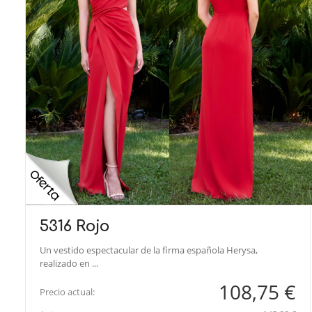
5316 Rojo
Un vestido espectacular de la firma española Herysa,
realizado en ...
108,75 €
Precio actual: