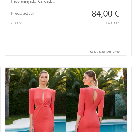
fleco enrejado. Calidad: ...
84,00 €
Precio actual:
Antes:
140,00 €
Cod: Falda Fino Beige