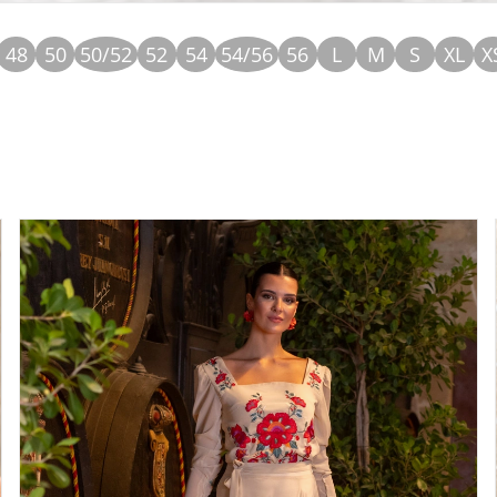
48
50
50/52
52
54
54/56
56
L
M
S
XL
X