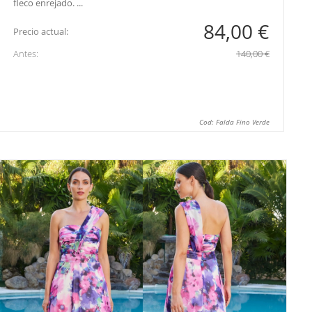
fleco enrejado. ...
84,00 €
Precio actual:
Antes:
140,00 €
Cod: Falda Fino Verde