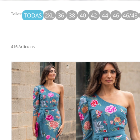
Tallas:
TODAS
2XL
36
38
40
42
44
46
46/48
416 Artículos