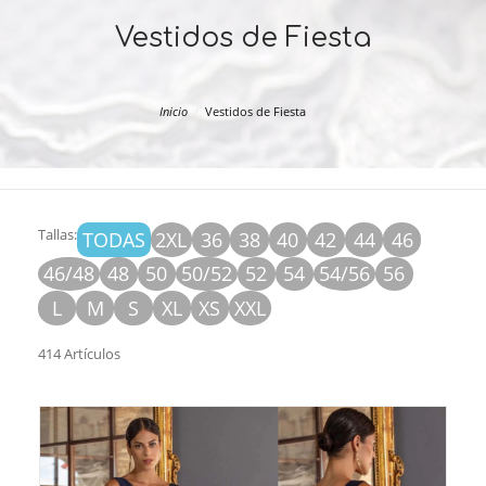
Vestidos de Fiesta
Inicio
Vestidos de Fiesta
Tallas:
TODAS
2XL
36
38
40
42
44
46
46/48
48
50
50/52
52
54
54/56
56
L
M
S
XL
XS
XXL
414 Artículos