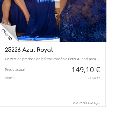
25226 Azul Royal
Un vestido precioso de la firma española Betzzia. Ideal para ...
149,10 €
Precio actual:
Antes:
213,00 €
Cod: 25226 Azul Royal