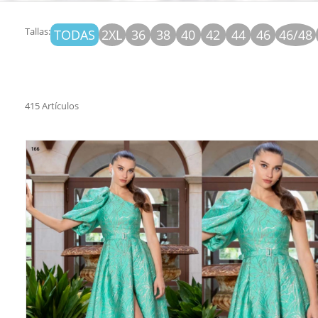
Tallas:
TODAS
2XL
36
38
40
42
44
46
46/48
415 Artículos