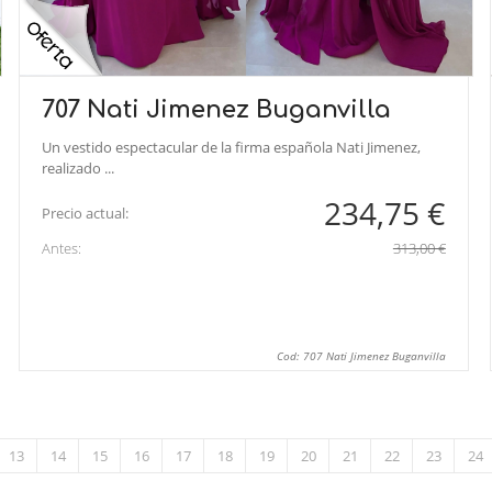
707 Nati Jimenez Buganvilla
Un vestido espectacular de la firma española Nati Jimenez,
realizado ...
234,75 €
Precio actual:
Antes:
313,00 €
Cod: 707 Nati Jimenez Buganvilla
13
14
15
16
17
18
19
20
21
22
23
24