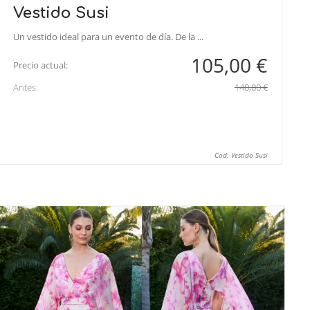
Vestido Susi
Un vestido ideal para un evento de día. De la ...
105,00 €
Precio actual:
Antes:
140,00 €
Cod: Vestido Susi