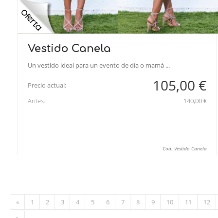
Vestido Canela
Un vestido ideal para un evento de día o mamá ...
105,00 €
Precio actual:
Antes:
140,00 €
Cod: Vestido Canela
«
1
2
3
4
5
6
7
8
9
10
11
12
»