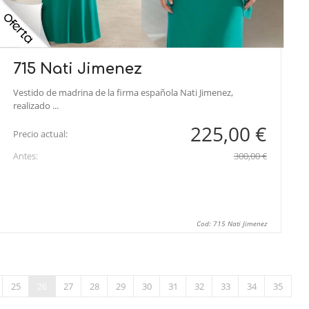
715 Nati Jimenez
Vestido de madrina de la firma española Nati Jimenez,
realizado ...
225,00 €
Precio actual:
Antes:
300,00 €
Cod: 715 Nati Jimenez
25
26
27
28
29
30
31
32
33
34
35