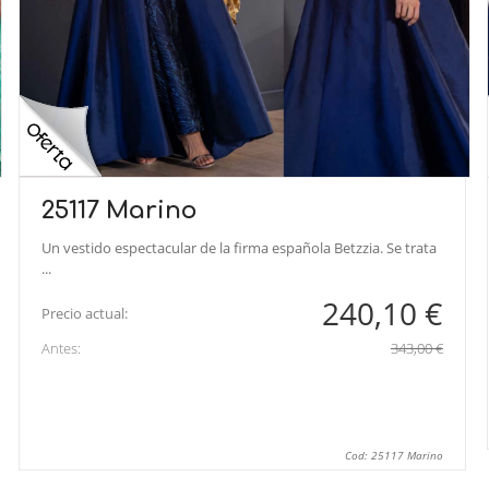
25117 Marino
Un vestido espectacular de la firma española Betzzia. Se trata
...
240,10 €
Precio actual:
Antes:
343,00 €
Cod: 25117 Marino