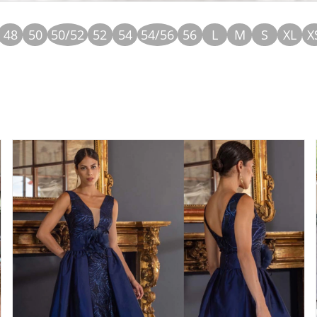
48
50
50/52
52
54
54/56
56
L
M
S
XL
X