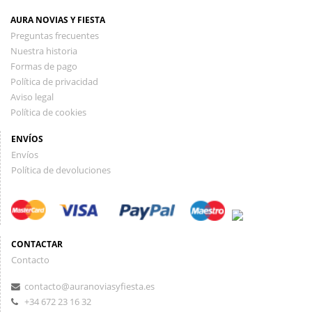
AURA NOVIAS Y FIESTA
Preguntas frecuentes
Nuestra historia
Formas de pago
Política de privacidad
Aviso legal
Política de cookies
ENVÍOS
Envíos
Política de devoluciones
CONTACTAR
Contacto
contacto@auranoviasyfiesta.es
+34 672 23 16 32