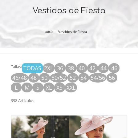
Vestidos de Fiesta
Inicio
Vestidos de Fiesta
Tallas:
TODAS
2XL
36
38
40
42
44
46
46/48
48
50
50/52
52
54
54/56
56
L
M
S
XL
XS
XXL
398 Artículos