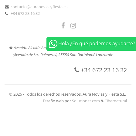
contacto@auranoviasyfiesta.es
+34 672 23 16 32
Hola ¿En qué podemos ayudarte?
Avenida Alcalde Antonio Cabrera Barrera, 45
(Avenida de Las Palmeras) 35550 San Bartolomé Lanzarote
+34 672 23 16 32
© 2026 - Todos los derechos reservados. Aura Novias y Fiesta S.L.
Diseño web por
Solucionet.com
&
Cibernatural