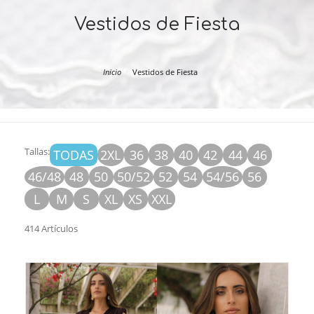
Vestidos de Fiesta
Inicio
Vestidos de Fiesta
Tallas:
TODAS
2XL
36
38
40
42
44
46
46/48
48
50
50/52
52
54
54/56
56
L
M
S
XL
XS
XXL
414 Artículos