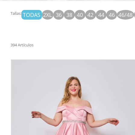
Tallas:
TODAS
2XL
36
38
40
42
44
46
46/48
394 Artículos