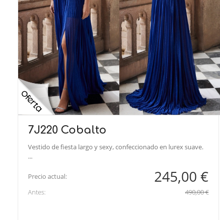
7J220 Cobalto
Vestido de fiesta largo y sexy, confeccionado en lurex suave.
...
245,00 €
Precio actual:
Antes:
490,00 €