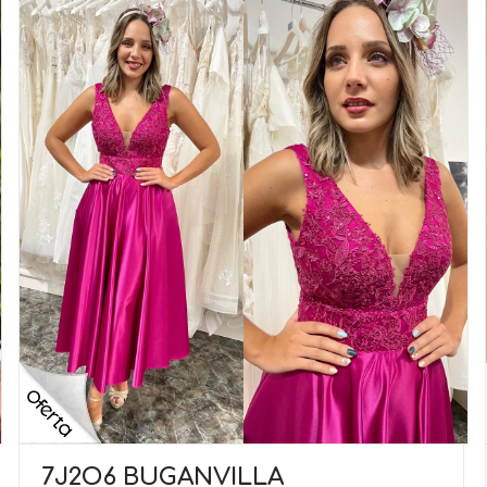
7J2O6 BUGANVILLA