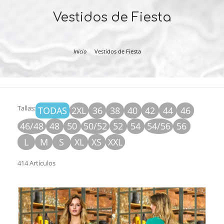
Vestidos de Fiesta
Inicio
Vestidos de Fiesta
Tallas:
TODAS
2XL
36
38
40
42
44
46
46/48
48
50
50/52
52
54
54/56
56
L
M
S
XL
XS
XXL
414 Artículos