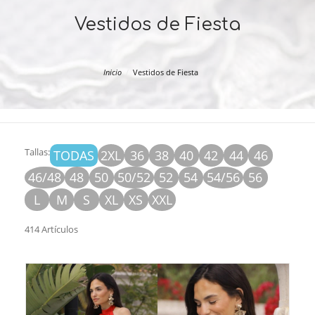
Vestidos de Fiesta
Inicio
Vestidos de Fiesta
Tallas:
TODAS
2XL
36
38
40
42
44
46
46/48
48
50
50/52
52
54
54/56
56
L
M
S
XL
XS
XXL
414 Artículos