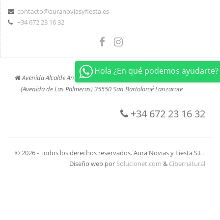
contacto@auranoviasyfiesta.es
+34 672 23 16 32
Hola ¿En qué podemos ayudarte?
Avenida Alcalde Antonio Cabrera Barrera, 45
(Avenida de Las Palmeras) 35550 San Bartolomé Lanzarote
+34 672 23 16 32
© 2026 - Todos los derechos reservados. Aura Novias y Fiesta S.L.
Diseño web por
Solucionet.com
&
Cibernatural