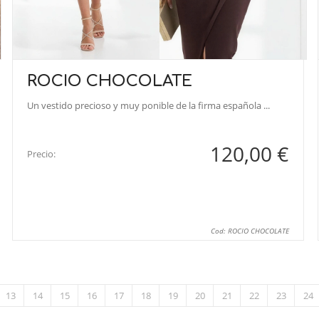
ROCIO CHOCOLATE
Un vestido precioso y muy ponible de la firma española ...
120,00 €
Precio:
Cod: ROCIO CHOCOLATE
13
14
15
16
17
18
19
20
21
22
23
24