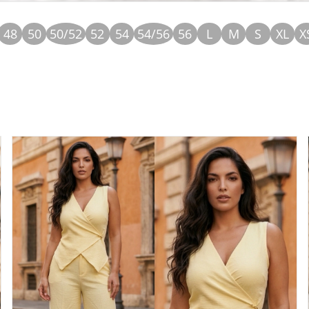
48
50
50/52
52
54
54/56
56
L
M
S
XL
X