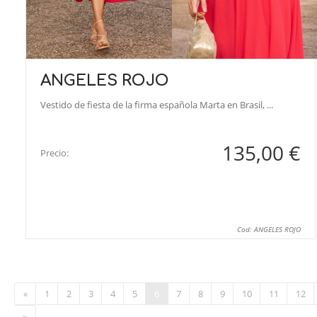
ANGELES ROJO
Vestido de fiesta de la firma española Marta en Brasil, ...
135,00 €
Precio:
Cod: ANGELES ROJO
«
1
2
3
4
5
6
7
8
9
10
11
12
»