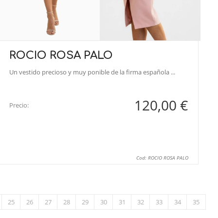
ROCIO ROSA PALO
Un vestido precioso y muy ponible de la firma española ...
120,00 €
Precio:
Cod: ROCIO ROSA PALO
25
26
27
28
29
30
31
32
33
34
35