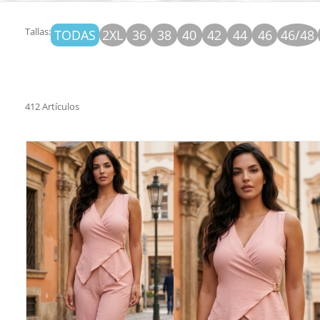
Tallas:
TODAS
2XL
36
38
40
42
44
46
46/48
412 Artículos