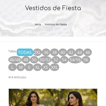
Vestidos de Fiesta
Inicio
Vestidos de Fiesta
Tallas:
TODAS
2XL
36
38
40
42
44
46
46/48
48
50
50/52
52
54
54/56
56
L
M
S
XL
XS
XXL
414 Artículos