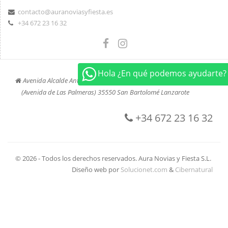
contacto@auranoviasyfiesta.es
+34 672 23 16 32
Hola ¿En qué podemos ayudarte?
Avenida Alcalde Antonio Cabrera Barrera, 45
(Avenida de Las Palmeras) 35550 San Bartolomé Lanzarote
+34 672 23 16 32
© 2026 - Todos los derechos reservados. Aura Novias y Fiesta S.L.
Diseño web por
Solucionet.com
&
Cibernatural