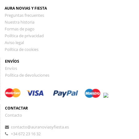
AURA NOVIAS Y FIESTA
Preguntas frecuentes
Nuestra historia
Formas de pago
Política de privacidad
Aviso legal
Política de cookies
ENVÍOS
Envíos
Política de devoluciones
CONTACTAR
Contacto
contacto@auranoviasyfiesta.es
+34 672 23 16 32