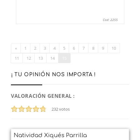
Cod: 2255
«
1
2
3
4
5
6
7
8
9
10
11
12
13
14
15
¡ TU OPINIÓN NOS IMPORTA !
VALORACIÓN GENERAL :
232
votos
Natividad Xiqués Parrilla