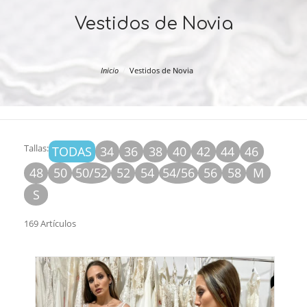
Vestidos de Novia
Inicio
Vestidos de Novia
Tallas:
TODAS
34
36
38
40
42
44
46
48
50
50/52
52
54
54/56
56
58
M
S
169 Artículos