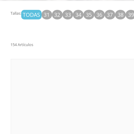
Tallas:
TODAS
31
32
33
34
35
36
37
38
39
154 Artículos