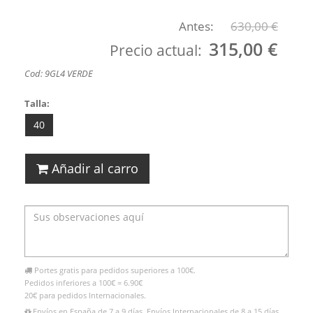
Antes:
630,00 €
315,00 €
Precio actual:
Cod: 9GL4 VERDE
Talla:
40
Añadir al carro
Portes gratis para pedidos superiores a 100€.
Pedidos inferiores a 100€ = 6.90€
20€ para pedidos Internacionales.
Envíos en España de 7 a 9 días. Envíos Internacionales de 8 a 15 días.