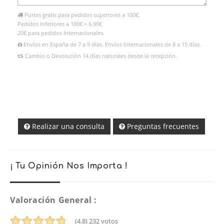
Portes gratis para pedidos superiores a 100€.
Pedidos inferiores a 100€ = 6.90€
20€ para pedidos Internacionales.
Envíos en España de 7 a 9 días. Envíos Internacionales de 8 a 15 días.
Cambio o Devolución 14 días naturales desde la recepción.
Realizar una consulta
Preguntas frecuentes
¡ Tu Opinión Nos Importa !
Valoración General :
(4.8)
232
votos