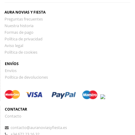
AURA NOVIAS Y FIESTA
Preguntas frecuentes
Nuestra historia
Formas de pago
Política de privacidad
Aviso legal
Política de cookies
ENVÍOS
Envíos
Política de devoluciones
CONTACTAR
Contacto
contacto@auranoviasyfiesta.es
+34 672 23 16 32