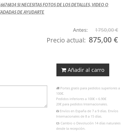
676834 SI NECESITAS FOTOS DE LOS DETALLES, VIDEO O
TADADAS DE AYUDARTE
Antes:
1750,00 €
875,00 €
Precio actual:
Añadir al carro
Portes gratis para pedidos superiores a
100€.
Pedidos inferiores a 100€ = 6.90€
20€ para pedidos Internacionales.
Envíos en España de 7 a 9 días. Envíos
Internacionales de 8 a 15 días.
Cambio o Devolución 14 días naturales
desde la recepción.