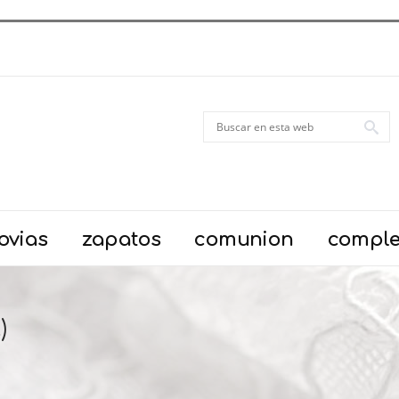
ovias
zapatos
comunion
compl
)