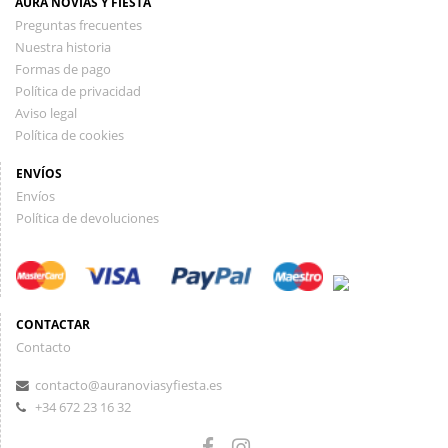
AURA NOVIAS Y FIESTA
Preguntas frecuentes
Nuestra historia
Formas de pago
Política de privacidad
Aviso legal
Política de cookies
ENVÍOS
Envíos
Política de devoluciones
CONTACTAR
Contacto
contacto@auranoviasyfiesta.es
+34 672 23 16 32