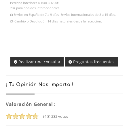
Pedidos inferiores a 100€ = 6.90€
20€ para pedidos Internacionales.
Envíos en España de 7 a 9 días. Envíos Internacionales de 8 a 15 días.
Cambio o Devolución 14 días naturales desde la recepción.
Realizar una consulta
Preguntas frecuentes
¡ Tu Opinión Nos Importa !
Valoración General :
(4.8)
232
votos