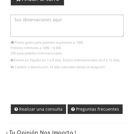
Portes gratis para pedidos superiores a 100€.
Pedidos inferiores a 100€ = 6.90€
20€ para pedidos Internacionales.
Envíos en España de 7 a 9 días. Envíos Internacionales de 8 a 15 días.
Cambio o Devolución 14 días naturales desde la recepción.
Realizar una consulta
Preguntas frecuentes
¡ Tu Opinión Nos Importa !