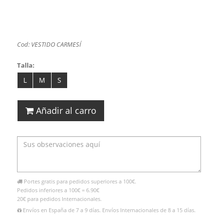
Cod: VESTIDO CARMESÍ
Talla:
L
M
S
Añadir al carro
Portes gratis para pedidos superiores a 100€.
Pedidos inferiores a 100€ = 6.90€
20€ para pedidos Internacionales.
Envíos en España de 7 a 9 días. Envíos Internacionales de 8 a 15 días.