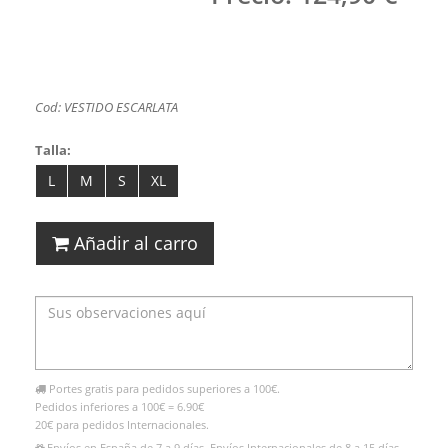
Cod: VESTIDO ESCARLATA
Talla:
L
M
S
XL
Añadir al carro
Portes gratis para pedidos superiores a 100€.
Pedidos inferiores a 100€ = 6.90€
20€ para pedidos Internacionales.
Envíos en España de 7 a 9 días. Envíos Internacionales de 8 a 15 días.