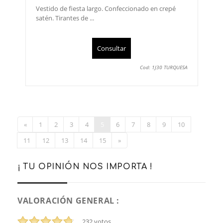
Vestido de fiesta largo. Confeccionado en crepé
satén. Tirantes de ...
Consultar
Cod: 1J30 TURQUESA
«
1
2
3
4
5
6
7
8
9
10
11
12
13
14
15
»
¡ TU OPINIÓN NOS IMPORTA !
VALORACIÓN GENERAL :
232
votos