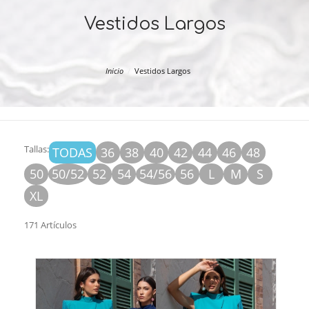
Vestidos Largos
Inicio
Vestidos Largos
Tallas:
TODAS
36
38
40
42
44
46
48
50
50/52
52
54
54/56
56
L
M
S
XL
171 Artículos